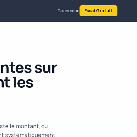
Connexion
Essai Gratuit
entes sur
t les
teste le montant, ou
nent systematiquement.