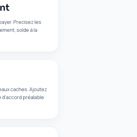
ent
payer. Precisez les
ement, solde à la
seaux caches. Ajoutez
 d'accord préalable