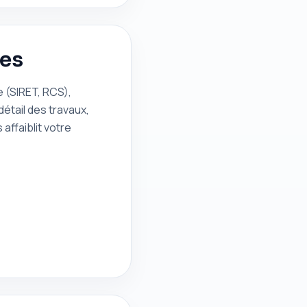
tes
e (SIRET, RCS),
étail des travaux,
 affaiblit votre