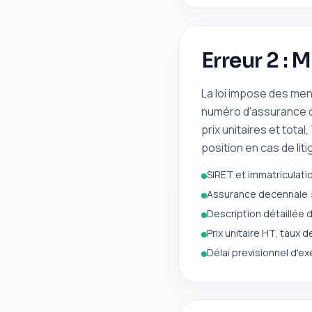
Erreur 2 :
La loi impose des ment
numéro d'assurance d
prix unitaires et total
position en cas de liti
SIRET et immatriculati
Assurance decennale :
Description détaillée 
Prix unitaire HT, taux
Délai previsionnel d'ex