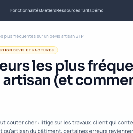
Fonctionnalités
Métiers
Ressources
Tarifs
Démo
es plus fréquentes sur un devis artisan BTP
STION DEVIS ET FACTURES
reurs les plus fréqu
 artisan (et commen
t couter cher : litige sur les travaux, client qui con
nt qu'artisan du bâtiment, certaines erreurs revien