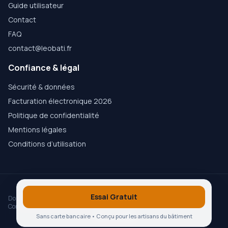
Guide utilisateur
Contact
FAQ
contact@leobati.fr
Confiance & légal
Sécurité & données
Facturation électronique 2026
Politique de confidentialité
Mentions légales
Conditions d’utilisation
© 2026
LEOBATI
— Logiciel métier pour artisans et PME
Essai Gratuit
Données hébergées en Europe
Conforme RGPD
Conçu avec amour à Bordeaux, France ♥︎
Sans carte bancaire • Conçu pour les artisans du bâtiment