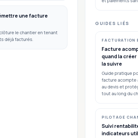
et paiements sans 
émettre une facture
GUIDES LIÉS
 clôture le chantier en tenant
 déjà facturés.
FACTURATION 
Facture acomp
quand la créer
la suivre
Guide pratique p
facture acompte a
au devis et proté
tout au long du ch
PILOTAGE CHA
Suivi rentabilit
indicateurs uti