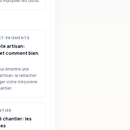
multiplier les outils.
ET PAIEMENTS
te artisan:
 et comment bien
our émettre une
rtisan, la rattacher
ger votre trésorerie
antier.
NTIER
é chantier: les
les