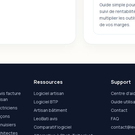
Guide simple pour
suivi de rentabili
multiplier les outi
de vos marges.
Ressources
Support
vis facture
Logiciel artisan
Centre d'ai
isan
Logiciel BTP
Guide utilis
ctriciens
Artisan bâtiment
Contact
çons
LeoBati avis
FAQ
nuisiers
Comparatif logiciel
contact@leo
chitectes