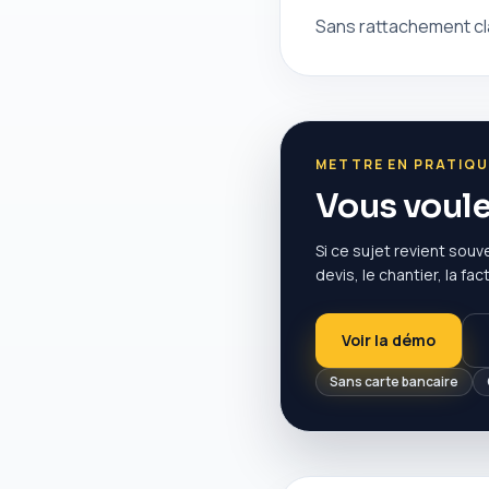
Sans rattachement cla
METTRE EN PRATIQU
Vous voulez
Si ce sujet revient souve
devis, le chantier, la fa
Voir la démo
Sans carte bancaire