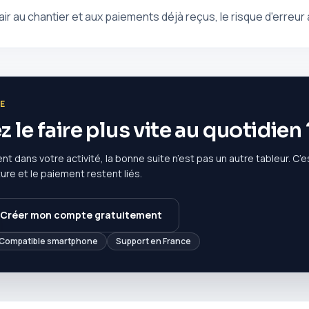
ir au chantier et aux paiements déjà reçus, le risque d'erreu
E
 le faire plus vite au quotidien 
nt dans votre activité, la bonne suite n’est pas un autre tableur. C’es
cture et le paiement restent liés.
Créer mon compte gratuitement
Compatible smartphone
Support en France