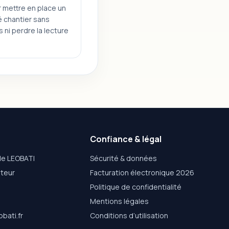
 mettre en place un
té chantier sans
ls ni perdre la lecture
Confiance & légal
de LEOBATI
Sécurité & données
ateur
Facturation électronique 2026
Politique de confidentialité
Mentions légales
bati.fr
Conditions d’utilisation