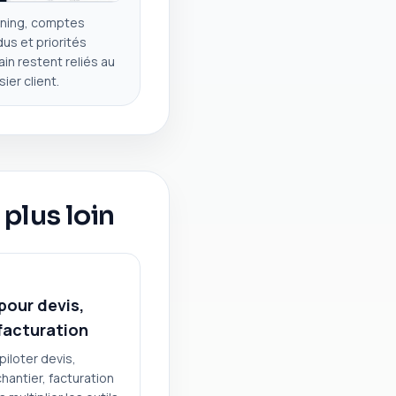
nning, comptes
us et priorités
ain restent reliés au
ier client.
 plus loin
pour devis,
 facturation
piloter devis,
hantier, facturation