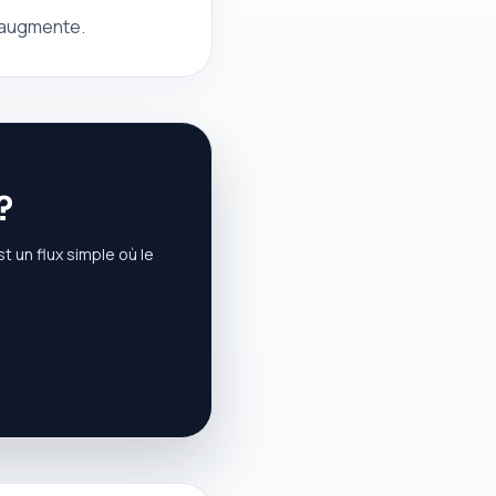
r augmente.
?
t un flux simple où le