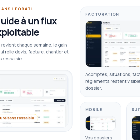
DANS LEOBATI
FACTURATION
uide à un flux
ploitable
revient chaque semaine, le gain
ui relie devis, facture, chantier et
 ressaisie.
Acomptes, situations, fact
règlements restent visib
dossier.
MOBILE
SUI
ure sans ressaisie
Vos dossiers