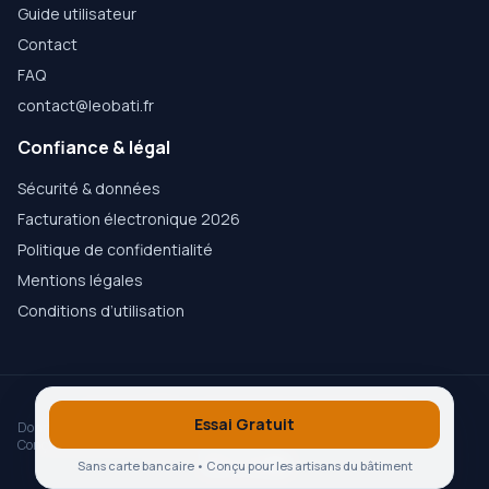
Guide utilisateur
Contact
FAQ
contact@leobati.fr
Confiance & légal
Sécurité & données
Facturation électronique 2026
Politique de confidentialité
Mentions légales
Conditions d’utilisation
© 2026
LEOBATI
— Logiciel métier pour artisans et PME
Essai Gratuit
Données hébergées en Europe
Conforme RGPD
Conçu avec amour à Bordeaux, France ♥︎
Sans carte bancaire • Conçu pour les artisans du bâtiment