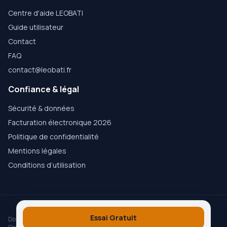
Centre d'aide LEOBATI
Guide utilisateur
Contact
FAQ
contact@leobati.fr
Confiance & légal
Sécurité & données
Facturation électronique 2026
Politique de confidentialité
Mentions légales
Conditions d’utilisation
© 2026
LEOBATI
— Logiciel métier pour artisans et PME
Essai Gratuit
Données hébergées en Europe
Conforme RGPD