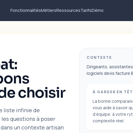
Fonctionnalités
Métiers
Ressources
Tarifs
Démo
CONTEXTE
at:
Dirigeants, assistante
bons
logiciels devis facture 
de choisir
À GARDER EN TÊT
La bonne comparaiso
vous aide à savoir qu
liste infinie de
d’équipe, à votre ry
r les questions à poser
complexité réel.
dans un contexte artisan