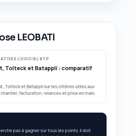
pose LEOBATI
ATIVES LOGICIEL BTP
t, Tolteck et Batappli : comparatif
 Tolteck et Batappli sur les critères utiles aux
e chantier, facturation, relances et prise en main.
rche pas à gagner sur tous les points. Il doit