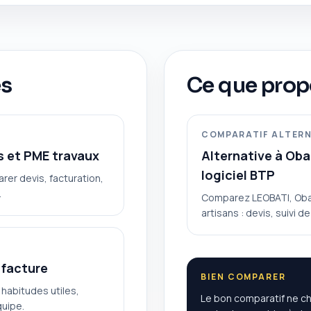
es
Ce que pro
COMPARATIF ALTERN
s et PME travaux
Alternative à Oba
logiciel BTP
rer devis, facturation,
.
Comparez LEOBATI, Obat,
artisans : devis, suivi d
 facture
BIEN COMPARER
 habitudes utiles,
Le bon comparatif ne che
quipe.