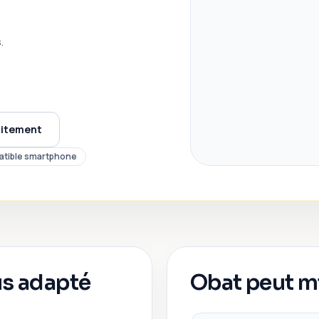
.
uitement
tible smartphone
us adapté
Obat
peut m